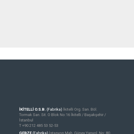
İKİTELLİ O.S.B.
(Fabrika)
İkitelli Org. San. Böl.
Tormak San. Sit. O Blok No:16 İkitelli / Başakşehir /
İstanbul
T +90 212 485 53 52-53
GEBZE
(Fabrika)
İstasyon Mah. Güney Yanyol, No: 80