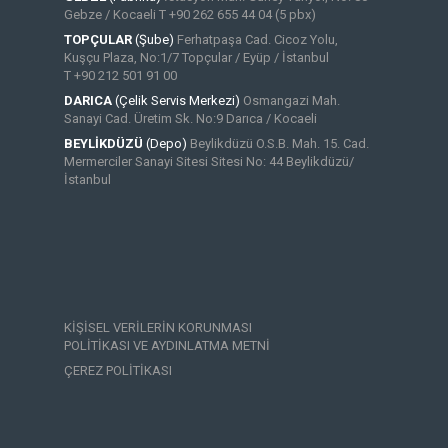
Gebze / Kocaeli
T +90 262 655 44 04 (5 pbx)
TOPÇULAR
(Şube)
Ferhatpaşa Cad. Cicoz Yolu,
Kuşçu Plaza, No:1/7 Topçular / Eyüp / İstanbul
T +90 212 501 91 00
DARICA
(Çelik Servis Merkezi)
Osmangazi Mah.
Sanayi Cad. Üretim Sk. No:9 Darıca / Kocaeli
BEYLİKDÜZÜ
(Depo)
Beylikdüzü O.S.B. Mah. 15. Cad.
Mermerciler Sanayi Sitesi Sitesi No: 44 Beylikdüzü/
İstanbul
KİŞİSEL VERİLERİN KORUNMASI
POLİTİKASI VE
AYDINLATMA METNİ
ÇEREZ POLİTİKASI